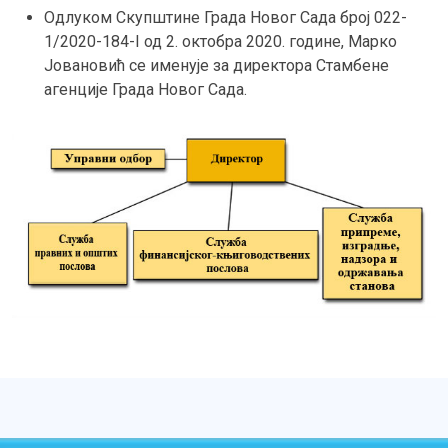
Одлуком Скупштине Града Новог Сада број 022-
1/2020-184-I од 2. октобра 2020. године, Марко
Јовановић се именује за директора Стамбене
агенције Града Новог Сада.