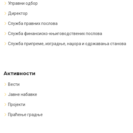
Управни одбор
Директор
Служба правних послова
Служба финансиско-књиговодствених послова
Служба припреме, изградње, наџора и одржавања станова
Активности
Вести
Јавне набавке
Пројекти
Праћење градње