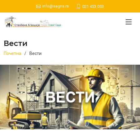
info@sagns.rs
021 453 053
Вести
Почетна
Вести