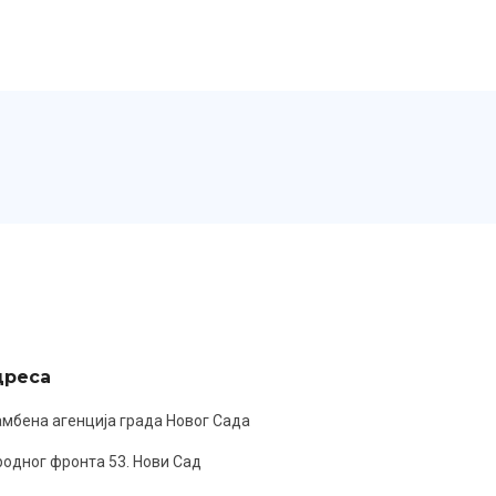
дреса
мбена агенција града Новог Сада
одног фронта 53. Нови Сад