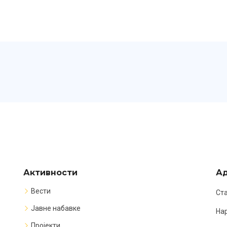
Активности
А
Вести
Ста
Јавне набавке
Нар
Пројекти