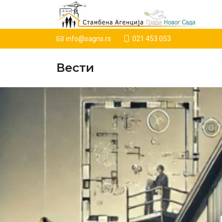
021 453 053
info@sagns.rs
Вести