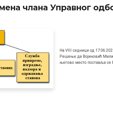
мена члана Управног одб
На VIII седници од 17.06.20
Решење да Војиновић Миливо
његово место поставља се 