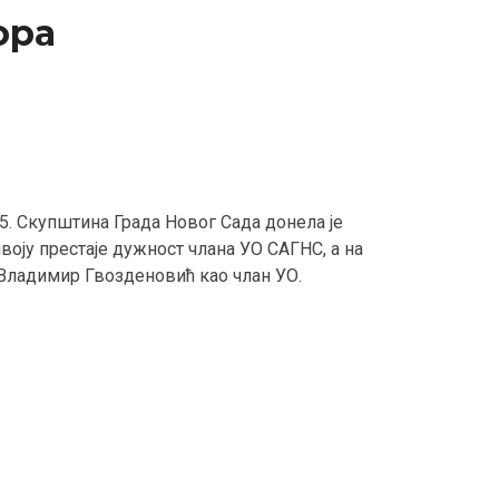
ора
25. Скупштина Града Новог Сада донела је
ју престаје дужност члана УО САГНС, а на
Владимир Гвозденовић каo члан УО.